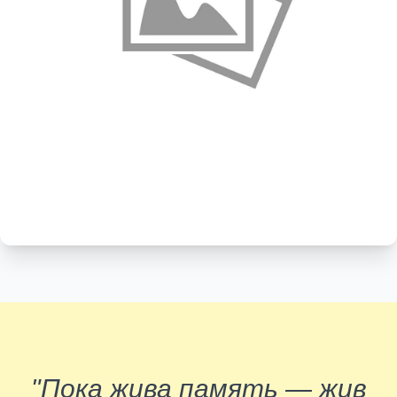
"Пока жива память — жив