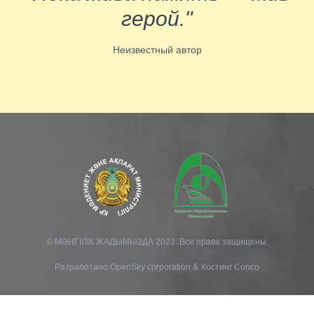
герой."
Неизвестный автор
© МӘҢГІЛІК ЖАДЫМЫЗДА 2023. Все права защищены.
Разработано
OpenSky corporation
&
Хостинг Conco