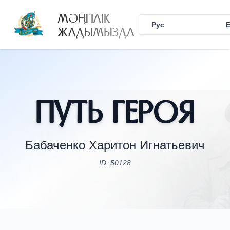
МӘҢГІЛІК
Рус
Қаз
ЖАДЫМЫЗДА
Путь Героя
Бабаченко Харитон Игнатьевич
ID: 50128