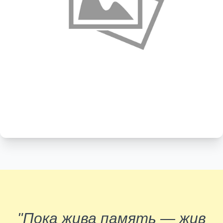
"Пока жива память — жив