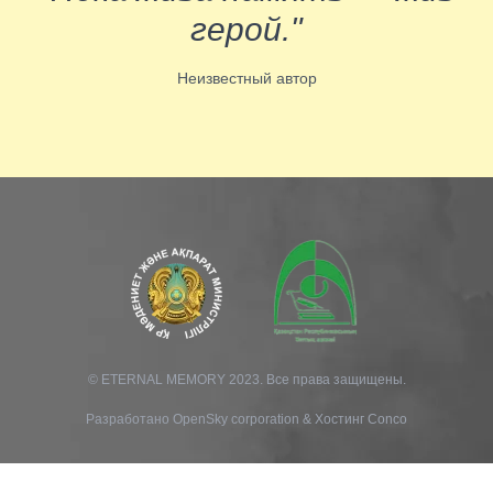
герой."
Неизвестный автор
© ETERNAL MEMORY 2023. Все права защищены.
Разработано
OpenSky corporation
&
Хостинг Conco