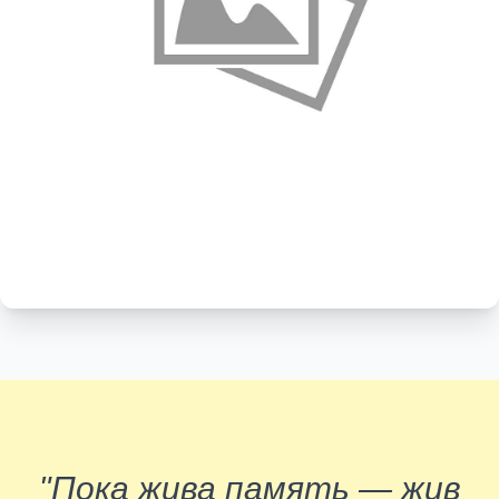
"Пока жива память — жив