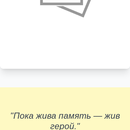
"Пока жива память — жив
герой."