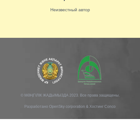
Неизвестный автор
© МӘҢГІЛІК ЖАДЫМЫЗДА 2023. Все права защищены.
Разработано
OpenSky corporation
&
Хостинг Conco