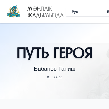
МӘҢГІЛІК
Рус
Қаз
ЖАДЫМЫЗДА
Путь Героя
Бабанов Ганиш
ID: 50012