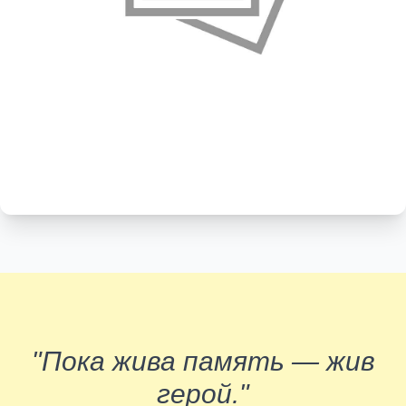
"Пока жива память — жив
герой."