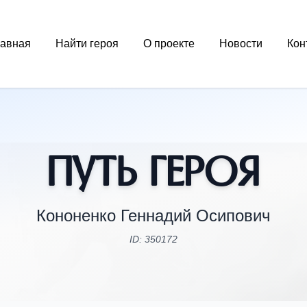
лавная
Найти героя
О проекте
Новости
Кон
Путь Героя
Кононенко Геннадий Осипович
ID: 350172