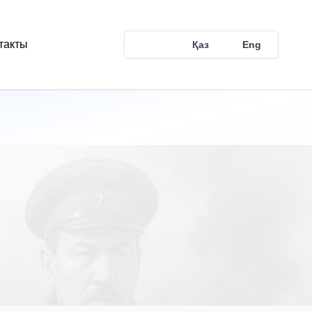
такты
Рус
Қаз
Eng