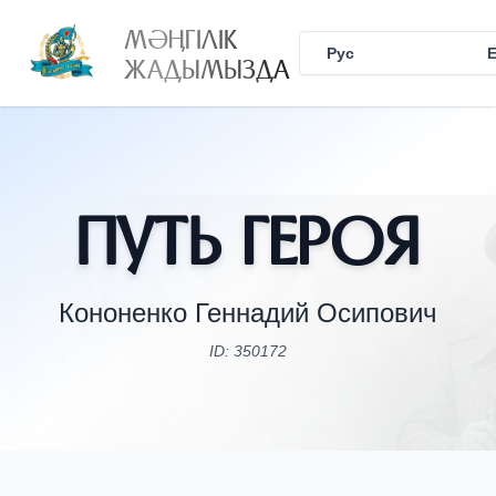
МӘҢГІЛІК
Рус
Қаз
ЖАДЫМЫЗДА
Путь Героя
Кононенко Геннадий Осипович
ID: 350172