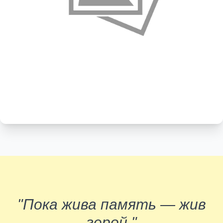
"Пока жива память — жив
герой."