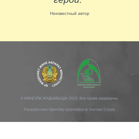
Неизвестный автор
© МӘҢГІЛІК ЖАДЫМЫЗДА 2023. Все права защищены.
Разработано
OpenSky corporation
&
Хостинг Conco