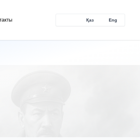
такты
Рус
Қаз
Eng