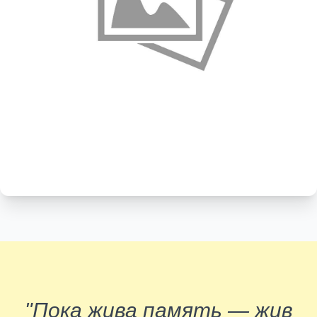
"Пока жива память — жив