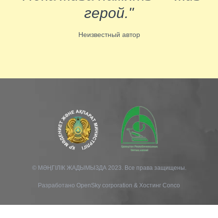
герой."
Неизвестный автор
© МӘҢГІЛІК ЖАДЫМЫЗДА 2023. Все права защищены.
Разработано
OpenSky corporation
&
Хостинг Conco