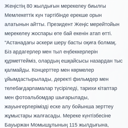
Жеңістің 80 жылдығын мерекелеу биылғы
Мемлекеттік күн тәртібінде ерекше орын
алатынын айтты. Президент Жеңіс мерейтойын
мерекелеу жоспары өте бай екенін атап өтті.
"Астанадағы әскери шеру басты оқиға болмақ.
Біз ардагерлер мен тыл еңбеккерлерін
құрметтейміз, олардың ешқайсысы назардан тыс
қалмайды. Концерттер мен көрмелер
ұйымдастырылады, деректі фильмдер мен
телебағдарламалар түсіріледі, тарихи кітаптар
мен фотоальбомдар шығарылады,
жауынгерлерімізді еске алу бойынша зерттеу
жұмыстары жалғасады. Мереке күнтізбесіне
Бауыржан Момышұлының 115 жылдығына,