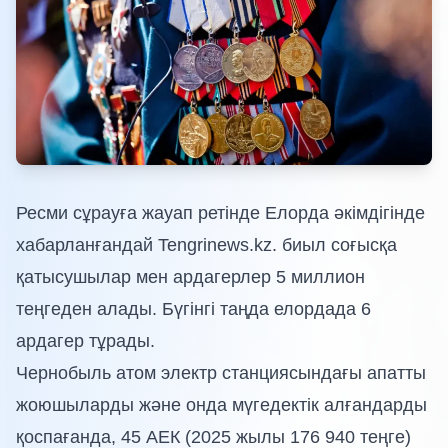
Ресми сұрауға жауап ретінде Елорда әкімдігінде
хабарланғандай Tengrinews.kz. биыл соғысқа
қатысушылар мен ардагерлер 5 миллион
теңгеден алады. Бүгінгі таңда елордада 6
ардагер тұрады.
Чернобыль атом электр станциясындағы апатты
жоюшыларды және онда мүгедектік алғандарды
қоспағанда, 45 АЕК (2025 жылы 176 940 теңге)