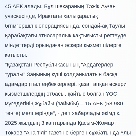
45 АЕК алады. Бұл шекараның Тәжік-Ауған
учаскесінде, Ирактағы халықаралық
бітімгершілік операциясында, сондай-ақ Таулы
Қарабақтағы этносаралық қақтығысты реттеуде
міндеттерді орындаған әскери қызметшілерге
қатысты.
"Қазақстан Республикасының "Ардагерлер
туралы" Заңының күші қолданылатын басқа
адамдар (тыл еңбеккерлері, қаза тапқан әскери
қызметшілердің отбасы, қайтыс болған ҰОС
мүгедегінің жұбайы (зайыбы) – 15 АЕК (58 980
теңге) мөлшерінде", - деп хабарлады әкімдік.
2025 жылдың 3 қаңтарында Қасым-Жомарт
Тоқаев "Ана тілі" газетіне берген сұхбатында Ұлы