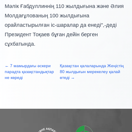
Мәлік Ғабдуллиннің 110 жылдығына және Әлия
Молдағұлованың 100 жылдығына
орайластырылған іс-шаралар да енеді",-деді
Президент Тоқаев бұған дейін берген
сұхбатында.
← 7 мамырдағы әскери
Қазақстан қалаларында Жеңістің
парадта қазақстандықтар
80 жылдығын мерекелеу қалай
не көреді
өтеді →