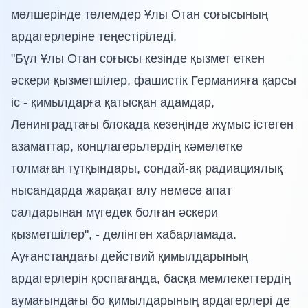
мөлшерінде төлемдер Ұлы Отан соғысының
ардагерлеріне теңестіріледі.
"Бұл Ұлы Отан соғысы кезінде қызмет еткен
әскери қызметшілер, фашистік Германияға қарсы
іс - қимылдарға қатысқан адамдар,
Ленинградтағы блокада кезеңінде жұмыс істеген
азаматтар, концлагерьлердің кәмелетке
толмаған тұтқындары, сондай-ақ радиациялық
нысандарда жарақат алу немесе апат
салдарынан мүгедек болған әскери
қызметшілер", - делінген хабарламада.
Ауғанстандағы действий қимылдарының
ардагерлерін қоспағанда, басқа мемлекеттердің
аумағындағы бо қимылдарының ардагерлері де