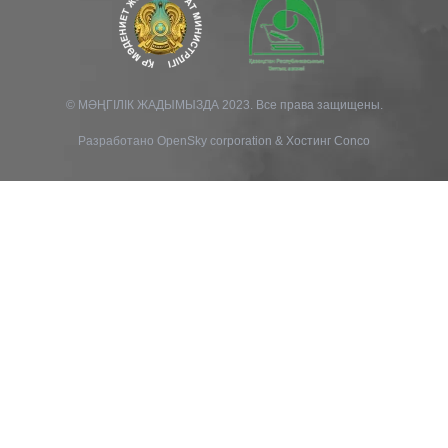
© МӘҢГІЛІК ЖАДЫМЫЗДА 2023. Все права защищены.
Разработано
OpenSky corporation
&
Хостинг Conco