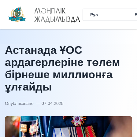
МӘҢГІЛІК
Рус
Қаз
ЖАДЫМЫЗДА
Астанада ҰОС
ардагерлеріне төлем
бірнеше миллионға
ұлғайды
Опубликовано
— 07.04.2025