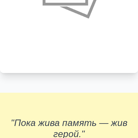
"Пока жива память — жив
герой."