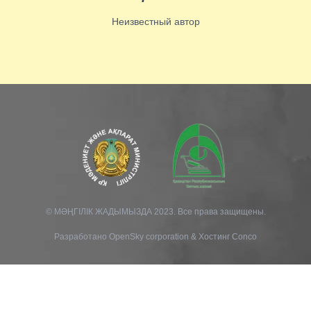
Неизвестный автор
© МӘҢГІЛІК ЖАДЫМЫЗДА 2023. Все права защищены.
Разработано
OpenSky corporation
&
Хостинг Conco