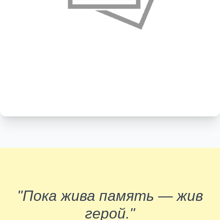
"Пока жива память — жив
герой."