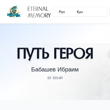
ETERNAL
Рус
Қаз
Eng
MEMORY
Путь Героя
Бабашев Ибраим
ID: 50140