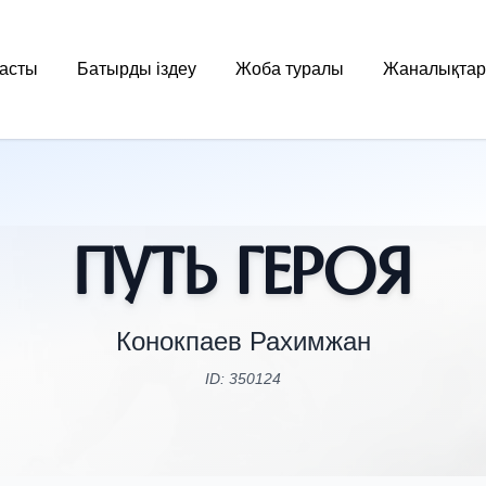
асты
Батырды іздеу
Жоба туралы
Жаналықтар
Путь Героя
Конокпаев Рахимжан
ID: 350124