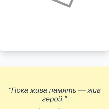
"Пока жива память — жив
герой."