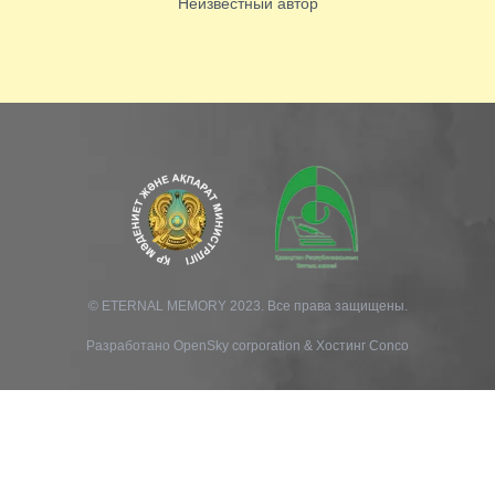
Неизвестный автор
© ETERNAL MEMORY 2023. Все права защищены.
Разработано
OpenSky corporation
&
Хостинг Conco