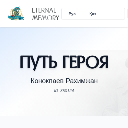
ETERNAL
Рус
Қаз
Eng
MEMORY
Путь Героя
Конокпаев Рахимжан
ID: 350124