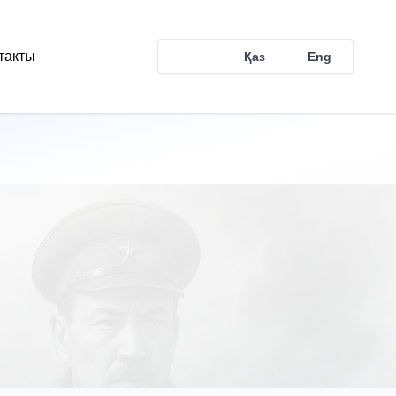
такты
Рус
Қаз
Eng