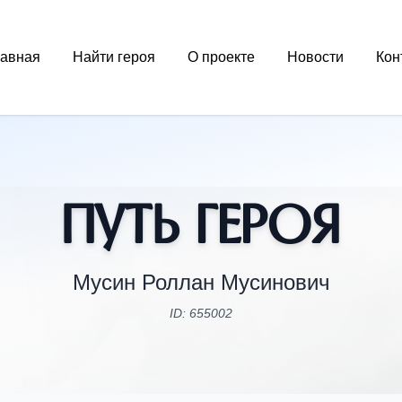
лавная
Найти героя
О проекте
Новости
Кон
Путь Героя
Мусин Роллан Мусинович
ID: 655002