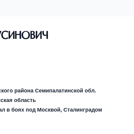
усинович
ского района Семипалатинской обл.
нская область
ал в боях под Москвой, Сталинградом