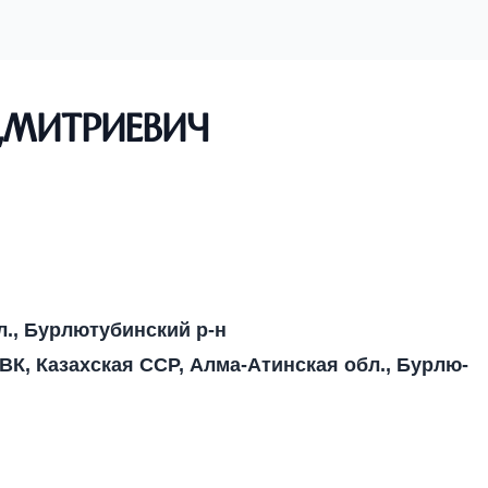
Дмитриевич
л., Бурлютубинский р-н
К, Казахская ССР, Алма-Атинская обл., Бурлю-