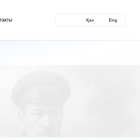
такты
Рус
Қаз
Eng