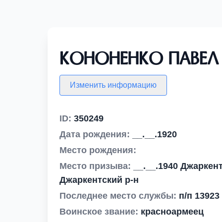
Кононенко Павел 
Изменить информацию
ID:
350249
Дата рождения:
__.__.1920
Место рождения:
Место призыва:
__.__.1940 Джаркен
Джаркентский р-н
Последнее место службы:
п/п 13923
Воинское звание:
красноармеец