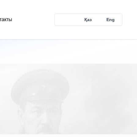
такты
Рус
Қаз
Eng