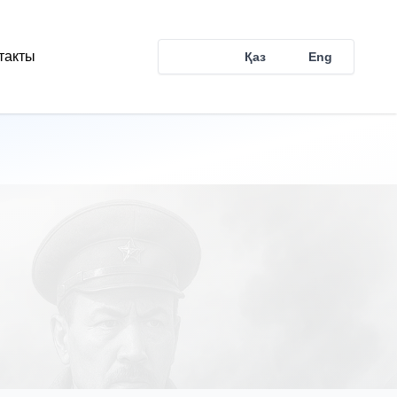
такты
Рус
Қаз
Eng