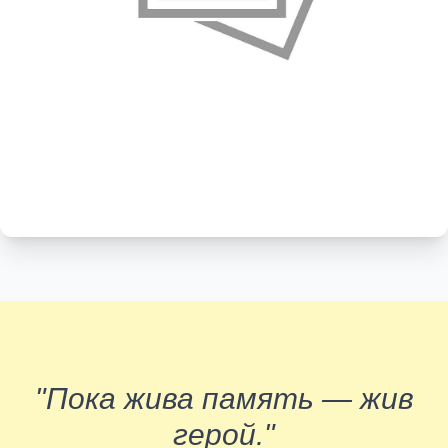
"Пока жива память — жив
герой."