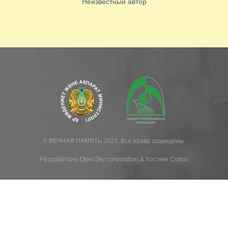
Неизвестный автор
© ВЕЧНАЯ ПАМЯТЬ 2023. Все права защищены.
Разработано
OpenSky corporation
&
Хостинг Conco