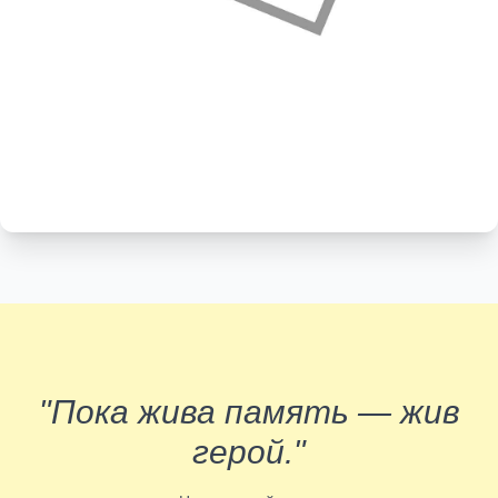
"Пока жива память — жив
герой."