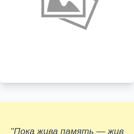
"Пока жива память — жив