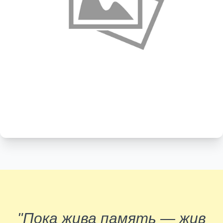
"Пока жива память — жив