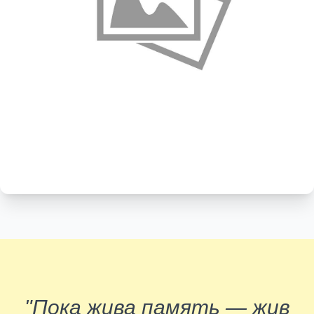
"Пока жива память — жив