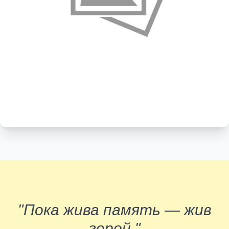
"Пока жива память — жив
герой."