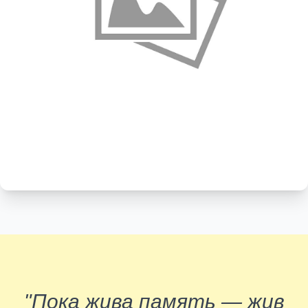
"Пока жива память — жив