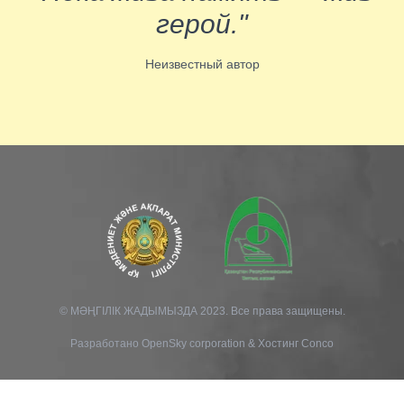
герой."
Неизвестный автор
© МӘҢГІЛІК ЖАДЫМЫЗДА 2023. Все права защищены.
Разработано
OpenSky corporation
&
Хостинг Conco