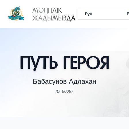
МӘҢГІЛІК
Рус
Қаз
ЖАДЫМЫЗДА
Путь Героя
Бабасунов Адлахан
ID: 50067