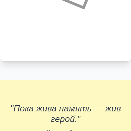
"Пока жива память — жив
герой."