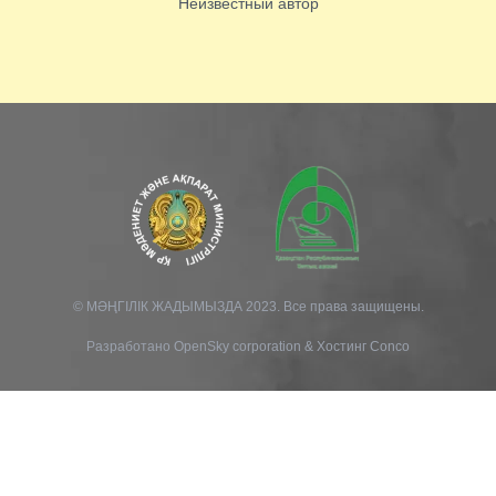
Неизвестный автор
© МӘҢГІЛІК ЖАДЫМЫЗДА 2023. Все права защищены.
Разработано
OpenSky corporation
&
Хостинг Conco