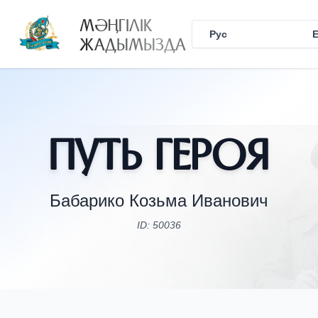
МӘҢГІЛІК
Рус
Қаз
ЖАДЫМЫЗДА
Путь Героя
Бабарико Козьма Иванович
ID: 50036