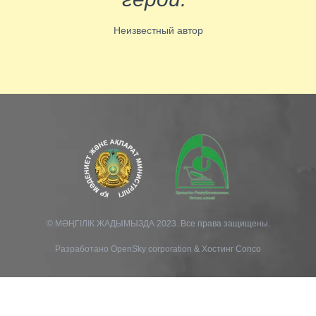
Неизвестный автор
© МӘҢГІЛІК ЖАДЫМЫЗДА 2023. Все права защищены.
Разработано
OpenSky corporation
&
Хостинг Conco