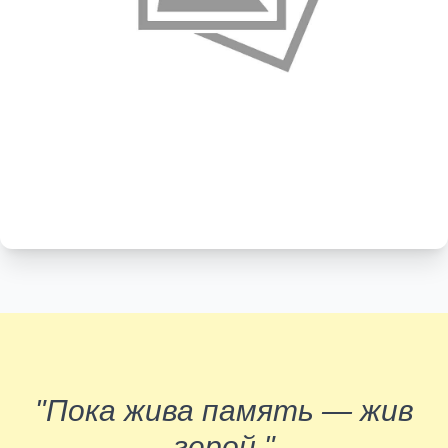
"Пока жива память — жив
герой."