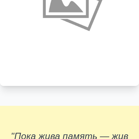
"Пока жива память — жив