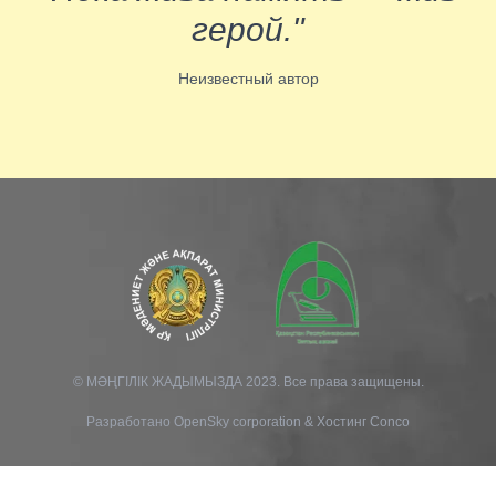
герой."
Неизвестный автор
© МӘҢГІЛІК ЖАДЫМЫЗДА 2023. Все права защищены.
Разработано
OpenSky corporation
&
Хостинг Conco