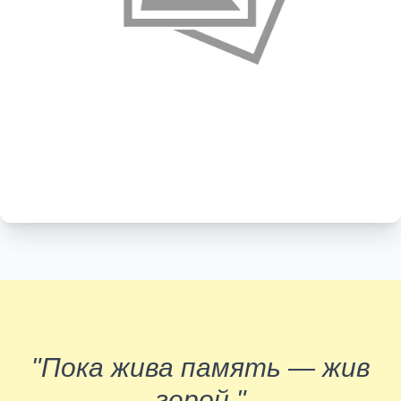
"Пока жива память — жив
герой."