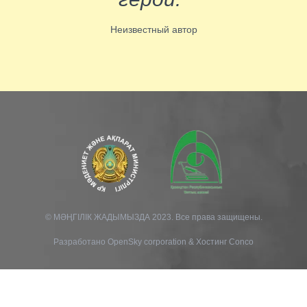
Неизвестный автор
© МӘҢГІЛІК ЖАДЫМЫЗДА 2023. Все права защищены.
Разработано
OpenSky corporation
&
Хостинг Conco