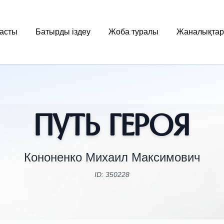
асты
Батырды іздеу
Жоба туралы
Жаналықтар
Путь Героя
Кононенко Михаил Максимович
ID: 350228