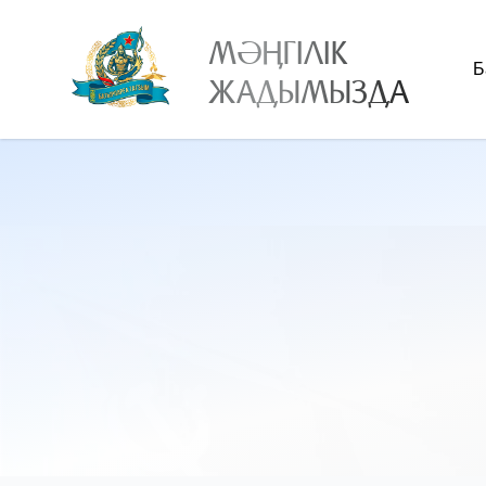
МӘҢГІЛІК
Б
ЖАДЫМЫЗДА