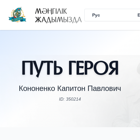
МӘҢГІЛІК
Рус
Қаз
ЖАДЫМЫЗДА
Путь Героя
Кононенко Капитон Павлович
ID: 350214