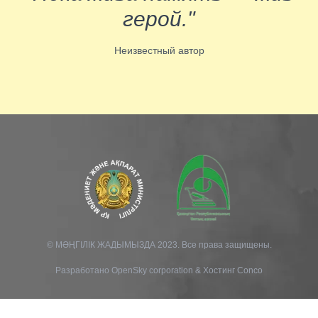
герой."
Неизвестный автор
© МӘҢГІЛІК ЖАДЫМЫЗДА 2023. Все права защищены.
Разработано
OpenSky corporation
&
Хостинг Conco