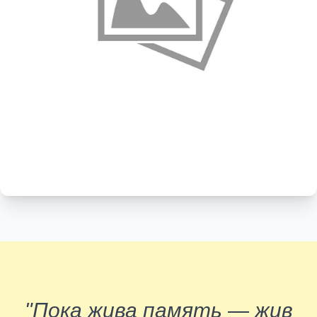
"Пока жива память — жив