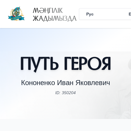
МӘҢГІЛІК
Рус
Қаз
ЖАДЫМЫЗДА
Путь Героя
Кононенко Иван Яковлевич
ID: 350204