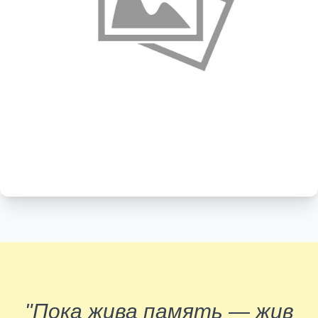
"Пока жива память — жив