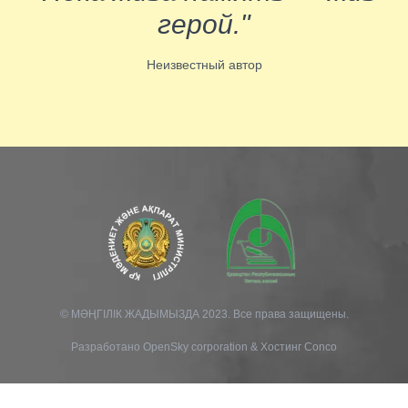
герой."
Неизвестный автор
© МӘҢГІЛІК ЖАДЫМЫЗДА 2023. Все права защищены.
Разработано
OpenSky corporation
&
Хостинг Conco