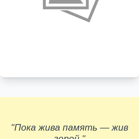
"Пока жива память — жив
герой."