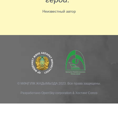
Неизвестный автор
© МӘҢГІЛІК ЖАДЫМЫЗДА 2023. Все права защищены.
Разработано
OpenSky corporation
&
Хостинг Conco