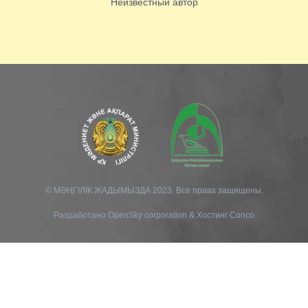
Неизвестный автор
© МӘҢГІЛІК ЖАДЫМЫЗДА 2023. Все права защищены.
Разработано
OpenSky corporation
&
Хостинг Conco