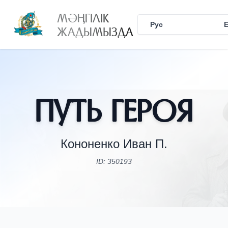
МӘҢГІЛІК
Рус
Қаз
ЖАДЫМЫЗДА
Путь Героя
Кононенко Иван П.
ID: 350193