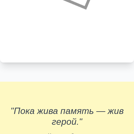
"Пока жива память — жив
герой."