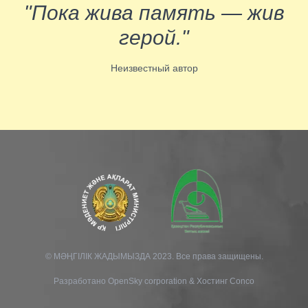
"Пока жива память — жив
герой."
Неизвестный автор
© МӘҢГІЛІК ЖАДЫМЫЗДА 2023. Все права защищены.
Разработано
OpenSky corporation
&
Хостинг Conco