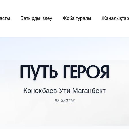
асты
Батырды іздеу
Жоба туралы
Жаналықтар
Путь Героя
Конокбаев Ути Маганбект
ID: 350116