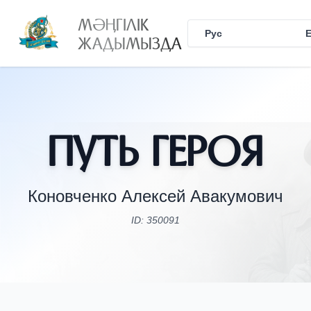
МӘҢГІЛІК
Рус
Қаз
ЖАДЫМЫЗДА
Путь Героя
Коновченко Алексей Авакумович
ID: 350091