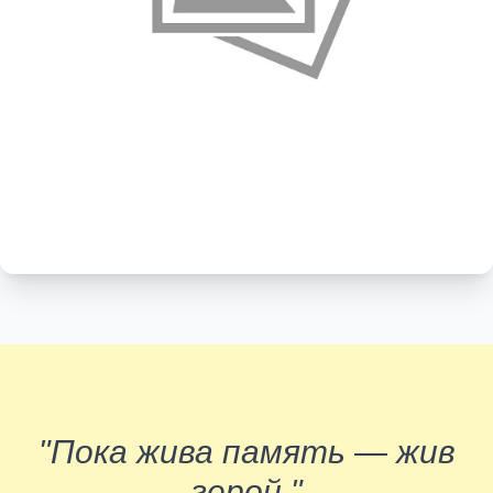
"Пока жива память — жив
герой."