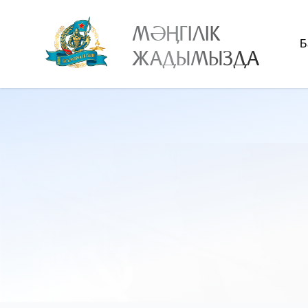
МӘҢГІЛІК
Б
ЖАДЫМЫЗДА