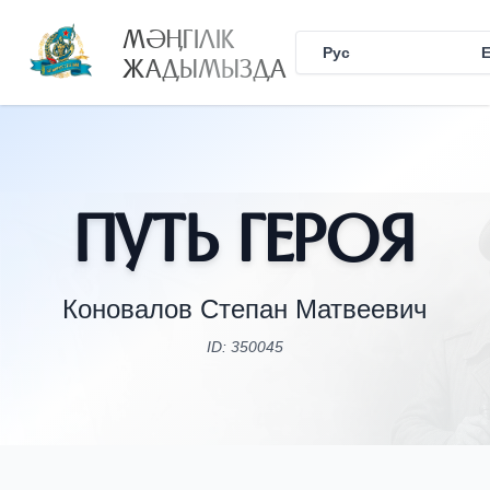
МӘҢГІЛІК
Рус
Қаз
ЖАДЫМЫЗДА
Путь Героя
Коновалов Степан Матвеевич
ID: 350045