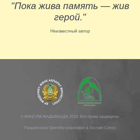
"Пока жива память — жив
герой."
Неизвестный автор
© МӘҢГІЛІК ЖАДЫМЫЗДА 2023. Все права защищены.
Разработано
OpenSky corporation
&
Хостинг Conco