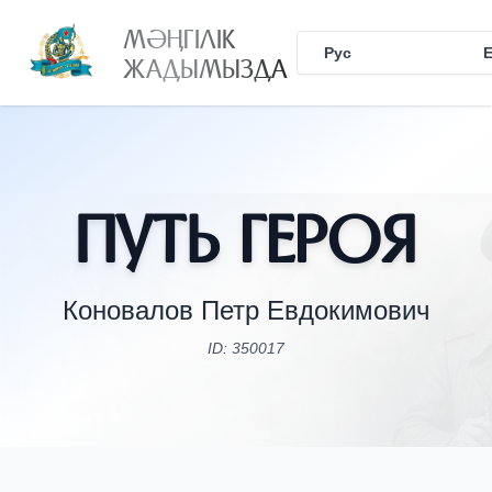
МӘҢГІЛІК
Рус
Қаз
ЖАДЫМЫЗДА
Путь Героя
Коновалов Петр Евдокимович
ID: 350017