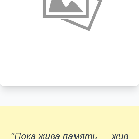
"Пока жива память — жив