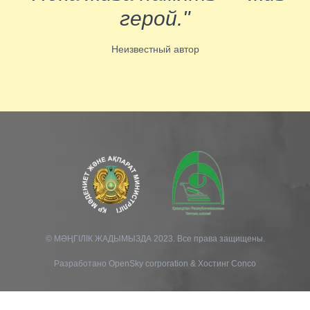
герой."
Неизвестный автор
© МӘҢГІЛІК ЖАДЫМЫЗДА 2023. Все права защищены.
Разработано
OpenSky corporation
&
Хостинг Conco