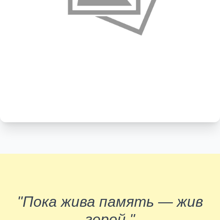
"Пока жива память — жив
герой."