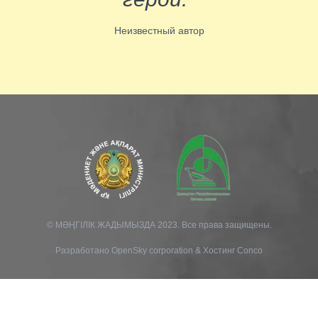
Неизвестный автор
© МӘҢГІЛІК ЖАДЫМЫЗДА 2023. Все права защищены.
Разработано
OpenSky corporation
&
Хостинг Conco