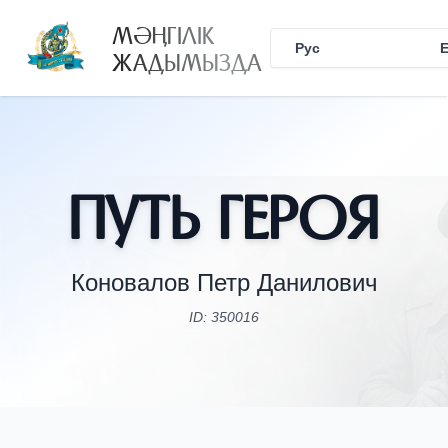
МӘҢГІЛІК
Рус
Қаз
ЖАДЫМЫЗДА
Путь Героя
Коновалов Петр Данилович
ID: 350016