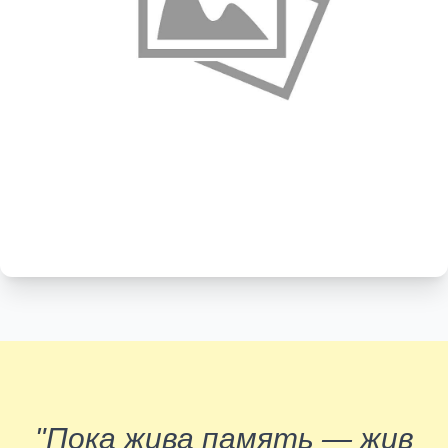
"Пока жива память — жив