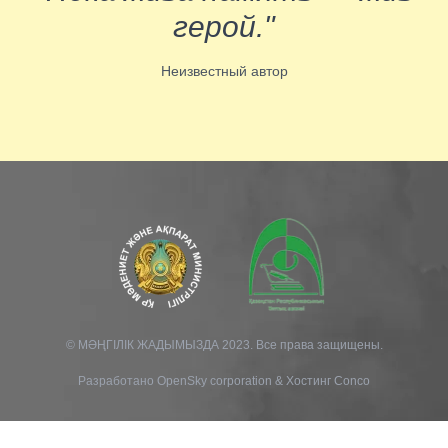
герой."
Неизвестный автор
© МӘҢГІЛІК ЖАДЫМЫЗДА 2023. Все права защищены.
Разработано
OpenSky corporation
&
Хостинг Conco