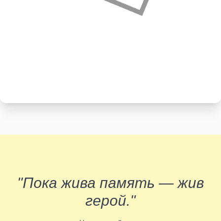
"Пока жива память — жив
герой."