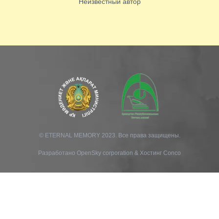
Неизвестный автор
© ETERNAL MEMORY 2023. Все права защищены.
Разработано
OpenSky corporation
&
Хостинг Conco