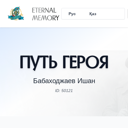
ETERNAL
Рус
Қаз
Eng
MEMORY
Путь Героя
Бабаходжаев Ишан
ID: 50121