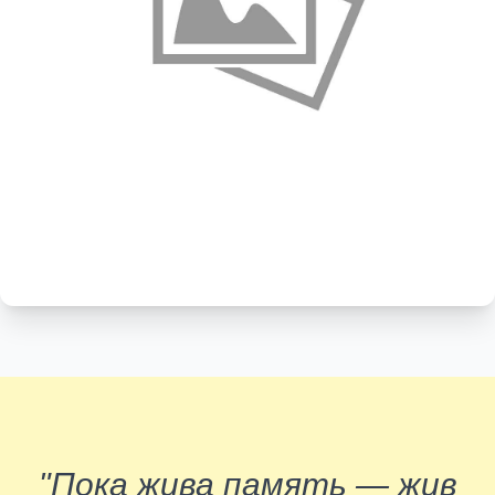
"Пока жива память — жив