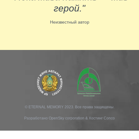
герой."
Неизвестный автор
© ETERNAL MEMORY 2023. Все права защищены.
Разработано
OpenSky corporation
&
Хостинг Conco