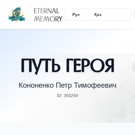
ETERNAL
Рус
Қаз
Eng
MEMORY
Путь Героя
Кононенко Петр Тимофеевич
ID: 350259