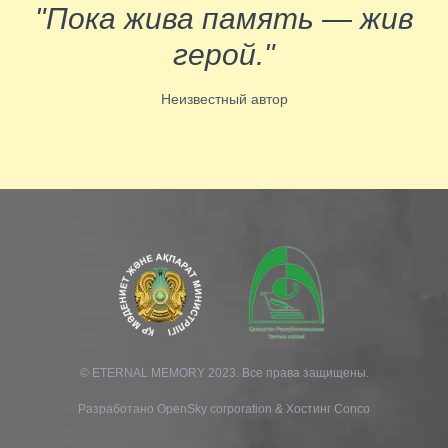
"Пока жива память — жив
герой."
Неизвестный автор
© ETERNAL MEMORY 2023. Все права защищены.
Разработано
OpenSky corporation
&
Хостинг Conco