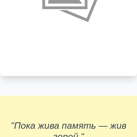
"Пока жива память — жив
герой."