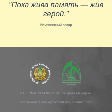
"Пока жива память — жив
герой."
Неизвестный автор
© ETERNAL MEMORY 2023. Все права защищены.
Разработано
OpenSky corporation
&
Хостинг Conco