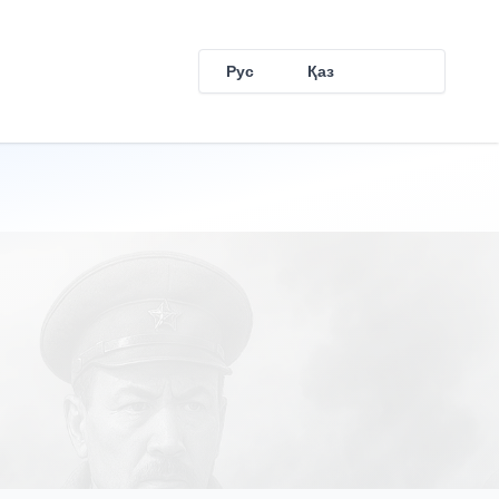
Рус
Қаз
Eng