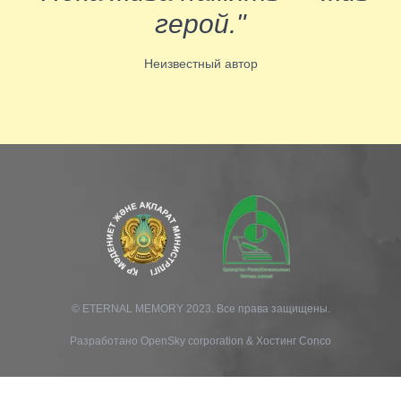
герой."
Неизвестный автор
© ETERNAL MEMORY 2023. Все права защищены.
Разработано
OpenSky corporation
&
Хостинг Conco