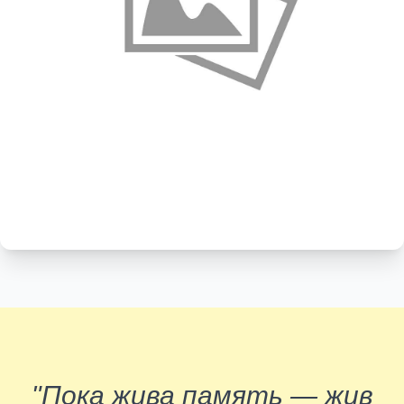
"Пока жива память — жив