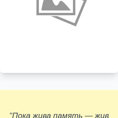
"Пока жива память — жив