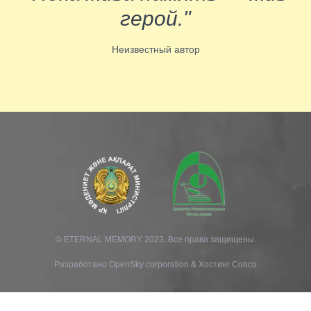
герой."
Неизвестный автор
© ETERNAL MEMORY 2023. Все права защищены.
Разработано
OpenSky corporation
&
Хостинг Conco